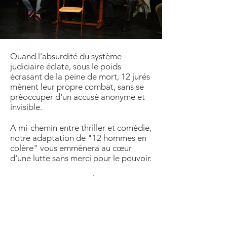
Quand l'absurdité du système
judiciaire éclate, sous le poids
écrasant de la peine de mort, 12 jurés
mènent leur propre combat, sans se
préoccuper d'un accusé anonyme et
invisible.
A mi-chemin entre thriller et comédie,
notre adaptation de "12 hommes en
colère" vous emmènera au cœur
d'une lutte sans merci pour le pouvoir.
Mise en scène : Miguel CANELHA
Juré 1 : Lisa CASCALES
Juré 2 : David BUIT
Juré 3 : Vincent DESSIRIER