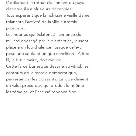
fébrilement le retour de l’enfant du pays, 
disparue il y a plusieurs décennies.
Tous espèrent que la richissime vieille dame 
relancera l’activité de la ville autrefois 
prospère.
Les hourras qui éclatent à l’annonce du 
milliard envisagé par la bienfaitrice, laissent 
place à un lourd silence, lorsque celle-ci 
pose une seule et unique condition : Alfred 
Ill, le futur maire, doit mourir.
Cette farce burlesque dessine au vitriol, les 
contours de la morale démocratique, 
pervertie par les puissants. Le juge devient 
un valet procureur, qui produit lui-même 
les témoins, et l’accusé renonce à se 
défendre sous le poids de la pression 
sociale.
Dürrenmatt nous offre un spectacle drôle 
et cynique. Et alors le rire se fait jaune 
quand la haine, l’intérêt et l’arbitraire 
revêtent les atours de la de la générosité, 