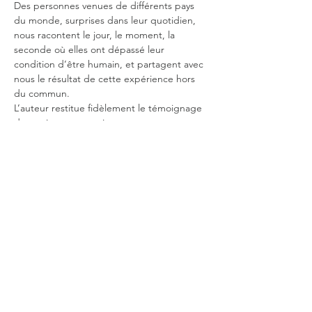
Des personnes venues de différents pays 
du monde, surprises dans leur quotidien, 
nous racontent le jour, le moment, la 
seconde où elles ont dépassé leur 
condition d’être humain, et partagent avec 
nous le résultat de cette expérience hors 
du commun.
L’auteur restitue fidèlement le témoignage 
de ces inconnus, qui nous emportent avec 
eux dans le tourbillon poétique de ces 
moments d’étrangeté. Leur parole, à la fois 
profondément humaine et infiniment 
différente nous offre un monde nouveau et 
nous révèle à nous même.
Partager cet événement